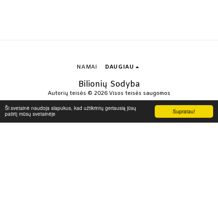
NAMAI
DAUGIAU
Bilionių Sodyba
Autorių teisės © 2026 Visos teisės saugomos
Privatumas
Ši svetainė naudoja slapukus, kad užtikrintų geriausią jūsų
Supratau!
patirtį mūsų svetainėje
Sukurta naudojant
SITE123
-
How to create a website
PRENUMERUOTI