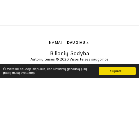
NAMAI
DAUGIAU
Bilionių Sodyba
Autorių teisės © 2026 Visos teisės saugomos
Privatumas
Ši svetainė naudoja slapukus, kad užtikrintų geriausią jūsų
Supratau!
patirtį mūsų svetainėje
Sukurta naudojant
SITE123
-
How to create a website
PRENUMERUOTI