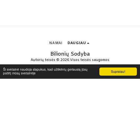
NAMAI
DAUGIAU
Bilionių Sodyba
Autorių teisės © 2026 Visos teisės saugomos
Privatumas
Ši svetainė naudoja slapukus, kad užtikrintų geriausią jūsų
Supratau!
patirtį mūsų svetainėje
Sukurta naudojant
SITE123
-
How to create a website
PRENUMERUOTI